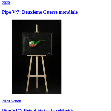
2020
Pipe V/7: Deuxième Guerre mondiale
2020
Vendu
Pipe VI/7: Prix d'état et la célébrité